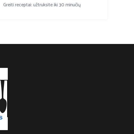
Greiti receptai: užtruksite iki 30 minučių