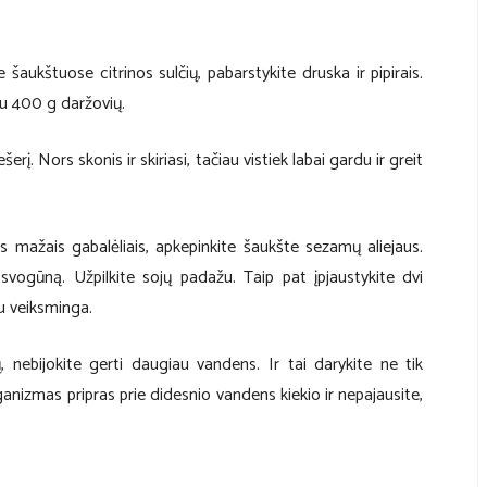
 šaukštuose citrinos sulčių, pabarstykite druska ir pipirais.
su 400 g daržovių.
į. Nors skonis ir skiriasi, tačiau vistiek labai gardu ir greit
 mažais gabalėliais, apkepinkite šaukšte sezamų aliejaus.
 svogūną. Užpilkite sojų padažu. Taip pat įpjaustykite dvi
iau veiksminga.
nebijokite gerti daugiau vandens. Ir tai darykite ne tik
rganizmas pripras prie didesnio vandens kiekio ir nepajausite,