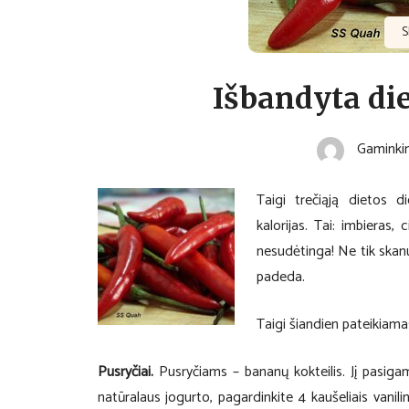
S
Išbandyta die
Gaminki
Taigi trečiąją dietos d
kalorijas. Tai: imbieras, c
nesudėtinga! Ne tik skanu
padeda.
Taigi šiandien pateikiama
Pusryčiai.
Pusryčiams – bananų kokteilis. Jį pasigam
natūralaus jogurto, pagardinkite 4 kaušeliais vanilini