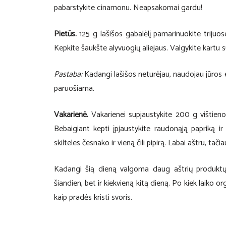
pabarstykite cinamonu. Neapsakomai gardu!
Pietūs.
125 g lašišos gabalėlį pamarinuokite trijuose
Kepkite šaukšte alyvuogių aliejaus. Valgykite kartu 
Pastaba:
Kadangi lašišos neturėjau, naudojau jūros ešer
paruošiama.
Vakarienė.
Vakarienei supjaustykite 200 g vištienos
Bebaigiant kepti įpjaustykite raudonąją papriką ir
skilteles česnako ir vieną čili pipirą. Labai aštru, tač
Kadangi šią dieną valgoma daug aštrių produktų, 
šiandien, bet ir kiekvieną kitą dieną. Po kiek laiko o
kaip pradės kristi svoris.