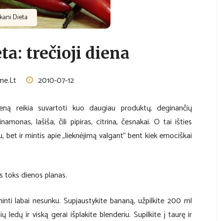
kani Dieta
ta: trečioji diena
me.lt
2010-07-12
ieną reikia suvartoti kuo daugiau produktų, deginančių
inamonas, lašiša, čili pipiras, citrina, česnakai. O tai išties
, bet ir mintis apie „lieknėjimą valgant” bent kiek emociškai
s toks dienos planas.
inti labai nesunku. Supjaustykite bananą, užpilkite 200 ml
ų ledų ir viską gerai išplakite blenderiu. Supilkite į taurę ir