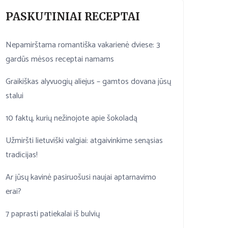
PASKUTINIAI RECEPTAI
Nepamirštama romantiška vakarienė dviese: 3
gardūs mėsos receptai namams
Graikiškas alyvuogių aliejus – gamtos dovana jūsų
stalui
10 faktų, kurių nežinojote apie šokoladą
Užmiršti lietuviški valgiai: atgaivinkime senąsias
tradicijas!
Ar jūsų kavinė pasiruošusi naujai aptarnavimo
erai?
7 paprasti patiekalai iš bulvių