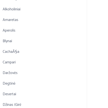
Alkoholiniai
Amaretas
Aperolis
Blynai
CachaÃ§a
Campari
Daržovės
Degtinė
Desertai
Džinas (Gin)