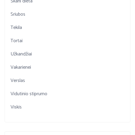
Skani dieta
Sriubos
Tekila
Tortai
Užkandžiai
Vakarienei
Verslas
Vidutinio stiprumo
Viskis