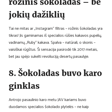
rožinis šokoladas – be
jokių dažiklių
Tai ne mitas ar „Instagram“ filtras – rožinis šokoladas yra
tikras! Jis gaminamas iš specialios rūšies kakavos pupelių,
vadinamų „Ruby“ kakava. Spalva – natūrali, o skonis –
vaisiškai rūgštus. Ši sensacija pasirodė tik 2017 metais,
bet jau spėjo sukelti revoliuciją desertų pasaulyje.
8. Šokoladas buvo karo
ginklas
Antrojo pasaulinio karo metu JAV kariams buvo
duodamos specialios šokolado plytelės – ne kaip