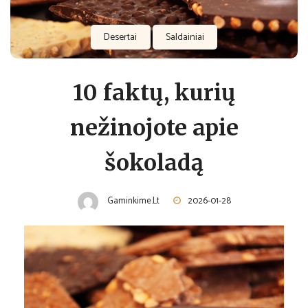
Desertai
Saldainiai
10 faktų, kurių
nežinojote apie
šokoladą
Gaminkime.lt
2026-01-28