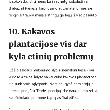
iš šokolado, ištisi meno kūriniai, netgi šokoladiniai
drabužiai! Panašiai kaip lošimo automatai online, šie
renginiai traukia minią aistringų gerbėjų iš viso pasaulio.
10. Kakavos
plantacijose vis dar
kyla etinių problemų
Už šio saldaus malonumo slypi ir nemaloni tiesa – kai
kuriose Afrikos šalyse vaikai dirba kakavos plantacijose
itin sunkiomis sąlygomis. Nors daugybė gamintojų jau
pereina prie „Fair Trade“ principų, dar daug darbo reikia,
kad šokolado pramonė taptų visiškai etiška.