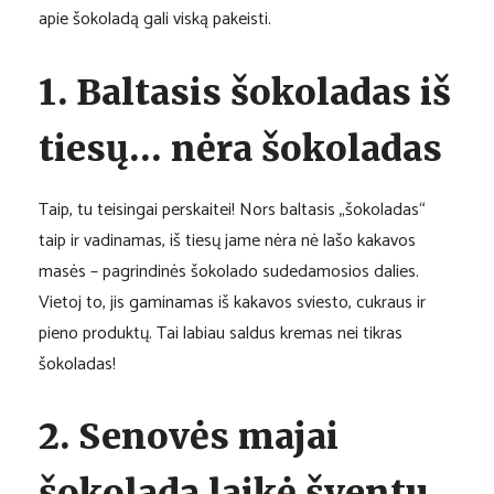
apie šokoladą gali viską pakeisti.
1. Baltasis šokoladas iš
tiesų… nėra šokoladas
Taip, tu teisingai perskaitei! Nors baltasis „šokoladas“
taip ir vadinamas, iš tiesų jame nėra nė lašo kakavos
masės – pagrindinės šokolado sudedamosios dalies.
Vietoj to, jis gaminamas iš kakavos sviesto, cukraus ir
pieno produktų. Tai labiau saldus kremas nei tikras
šokoladas!
2. Senovės majai
šokoladą laikė šventu