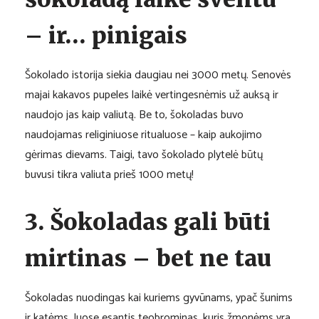
– ir… pinigais
Šokolado istorija siekia daugiau nei 3000 metų. Senovės
majai kakavos pupeles laikė vertingesnėmis už auksą ir
naudojo jas kaip valiutą. Be to, šokoladas buvo
naudojamas religiniuose ritualuose – kaip aukojimo
gėrimas dievams. Taigi, tavo šokolado plytelė būtų
buvusi tikra valiuta prieš 1000 metų!
3. Šokoladas gali būti
mirtinas – bet ne tau
Šokoladas nuodingas kai kuriems gyvūnams, ypač šunims
ir katėms. Juose esantis teobrominas, kuris žmonėms yra