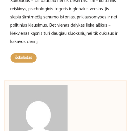
Šokoladas – tai daugiau nei tik desertas. Tai – kultūrinis
reiškinys, psichologinis trigeris ir globalus verslas. Jis
slepia šimtmečių senumo istorijas, priklausomybes ir net
politinius klausimus. Bet vienas dalykas lieka aiškus –
kiekvienas kąsnis turi daugiau sluoksnių nei tik cukraus ir
kakavos derinį.
šokoladas