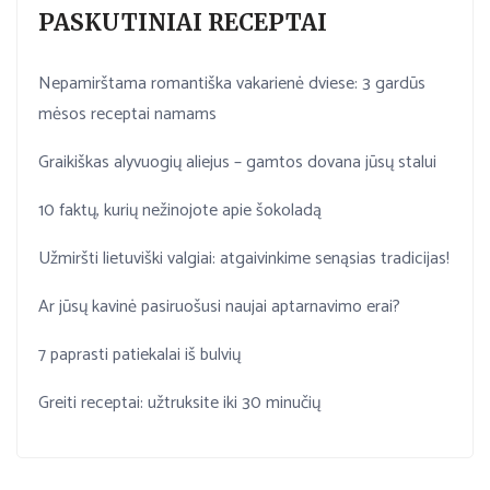
PASKUTINIAI RECEPTAI
Nepamirštama romantiška vakarienė dviese: 3 gardūs
mėsos receptai namams
Graikiškas alyvuogių aliejus – gamtos dovana jūsų stalui
10 faktų, kurių nežinojote apie šokoladą
Užmiršti lietuviški valgiai: atgaivinkime senąsias tradicijas!
Ar jūsų kavinė pasiruošusi naujai aptarnavimo erai?
7 paprasti patiekalai iš bulvių
Greiti receptai: užtruksite iki 30 minučių