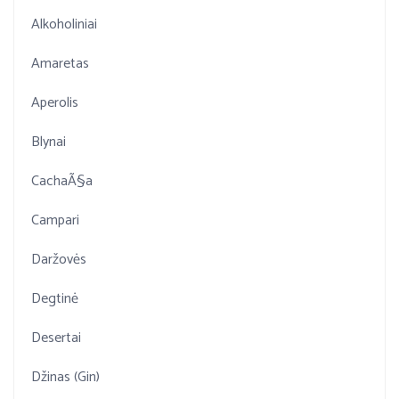
Alkoholiniai
Amaretas
Aperolis
Blynai
CachaÃ§a
Campari
Daržovės
Degtinė
Desertai
Džinas (Gin)