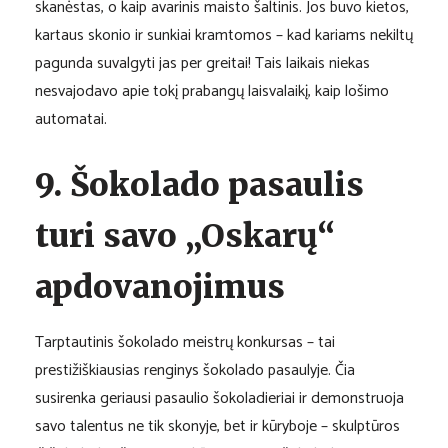
skanėstas, o kaip avarinis maisto šaltinis. Jos buvo kietos,
kartaus skonio ir sunkiai kramtomos – kad kariams nekiltų
pagunda suvalgyti jas per greitai! Tais laikais niekas
nesvajodavo apie tokį prabangų laisvalaikį, kaip lošimo
automatai.
9. Šokolado pasaulis
turi savo „Oskarų“
apdovanojimus
Tarptautinis šokolado meistrų konkursas – tai
prestižiškiausias renginys šokolado pasaulyje. Čia
susirenka geriausi pasaulio šokoladieriai ir demonstruoja
savo talentus ne tik skonyje, bet ir kūryboje – skulptūros