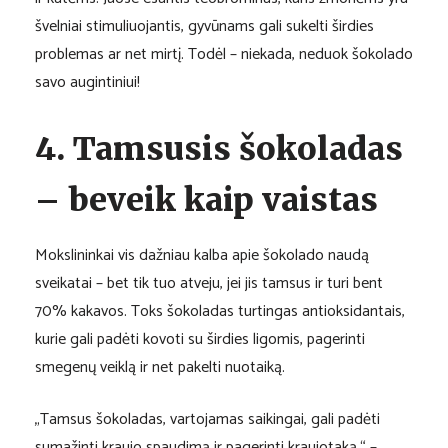
švelniai stimuliuojantis, gyvūnams gali sukelti širdies
problemas ar net mirtį. Todėl – niekada, neduok šokolado
savo augintiniui!
4. Tamsusis šokoladas
– beveik kaip vaistas
Mokslininkai vis dažniau kalba apie šokolado naudą
sveikatai – bet tik tuo atveju, jei jis tamsus ir turi bent
70% kakavos. Toks šokoladas turtingas antioksidantais,
kurie gali padėti kovoti su širdies ligomis, pagerinti
smegenų veiklą ir net pakelti nuotaiką.
„Tamsus šokoladas, vartojamas saikingai, gali padėti
sumažinti kraujo spaudimą ir pagerinti kraujotaką.“ –