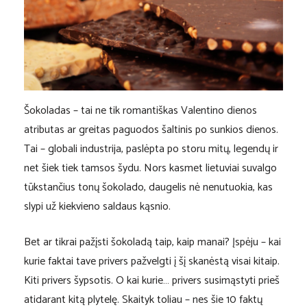
Šokoladas – tai ne tik romantiškas Valentino dienos
atributas ar greitas paguodos šaltinis po sunkios dienos.
Tai – globali industrija, paslėpta po storu mitų, legendų ir
net šiek tiek tamsos šydu. Nors kasmet lietuviai suvalgo
tūkstančius tonų šokolado, daugelis nė nenutuokia, kas
slypi už kiekvieno saldaus kąsnio.
Bet ar tikrai pažįsti šokoladą taip, kaip manai? Įspėju – kai
kurie faktai tave privers pažvelgti į šį skanėstą visai kitaip.
Kiti privers šypsotis. O kai kurie… privers susimąstyti prieš
atidarant kitą plytelę. Skaityk toliau – nes šie 10 faktų