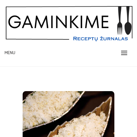
Skip
to
content
receptų žurnalas
MENU
GAMINKIME.LT