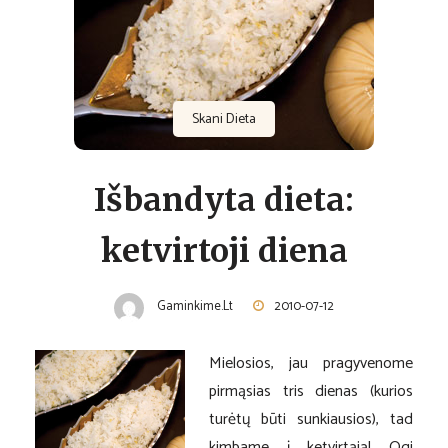
Skani Dieta
Išbandyta dieta:
ketvirtoji diena
Gaminkime.lt
2010-07-12
Mielosios, jau pragyvenome
pirmąsias tris dienas (kurios
turėtų būti sunkiausios), tad
kimbame į ketvirtąją! Ogi