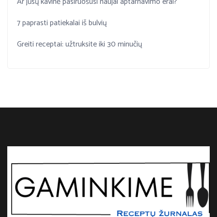
Ar jūsų kavinė pasiruošusi naujai aptarnavimo erai?
7 paprasti patiekalai iš bulvių
Greiti receptai: užtruksite iki 30 minučių