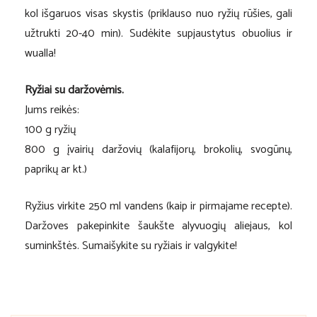
kol išgaruos visas skystis (priklauso nuo ryžių rūšies, gali
užtrukti 20-40 min). Sudėkite supjaustytus obuolius ir
wualla!
Ryžiai su daržovėmis.
Jums reikės:
100 g ryžių
800 g įvairių daržovių (kalafijorų, brokolių, svogūnų,
paprikų ar kt.)
Ryžius virkite 250 ml vandens (kaip ir pirmajame recepte).
Daržoves pakepinkite šaukšte alyvuogių aliejaus, kol
suminkštės. Sumaišykite su ryžiais ir valgykite!