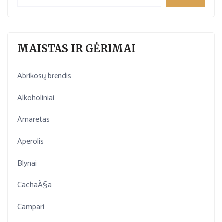
MAISTAS IR GĖRIMAI
Abrikosų brendis
Alkoholiniai
Amaretas
Aperolis
Blynai
CachaÃ§a
Campari