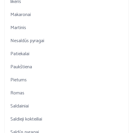
likeris
Makaronai
Martinis
Nesaldūs pyragai
Patiekalai
Paukštiena
Pietums
Romas
Saldainiai
Saldieji kokteiliai
Saldūs pyragai