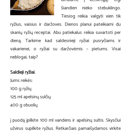
šiandien nieko stebuklingo.
Tiesiog reikia valgyti vien tik
ryžius, vaisius ir daržoves. Dienos planui pateikiami du
skanių ryžių receptai. Abu patiekalus reikia suvartoti per
dieną. Tarkime kad saldesnieji ryžiai pusryčiams ir
vakarienei, o ryžiai su daržovėmis – pietums. Visai
neblogai, taip?
Saldieji ryžiai.
Jums reikės:
100 g ryžių
125 ml apelsinų sulčių
400 g obuolių
į puodą įpilkite 100 ml vandens ir apelsinų sultis. Skysčiui
užvirus supilkite ryžius. Retkarčiais pamaišydamos virkite