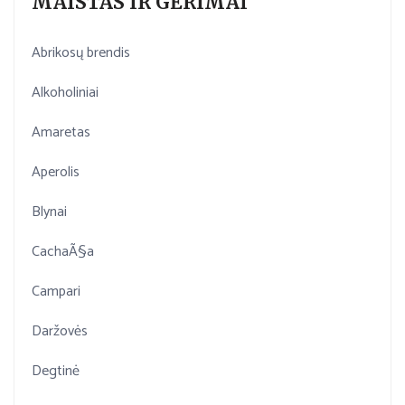
MAISTAS IR GĖRIMAI
Abrikosų brendis
Alkoholiniai
Amaretas
Aperolis
Blynai
CachaÃ§a
Campari
Daržovės
Degtinė