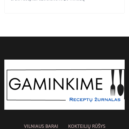
VILNIAUS BARAI
KOKTEILIŲ RŪŠYS