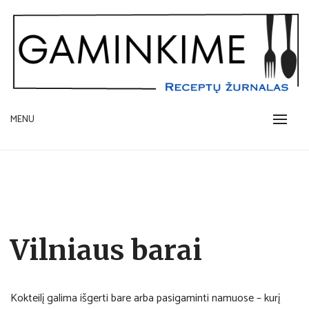
Skip
to
content
receptų žurnalas
MENU
GAMINKIME.LT
Vilniaus barai
Kokteilį galima išgerti bare arba pasigaminti namuose – kurį