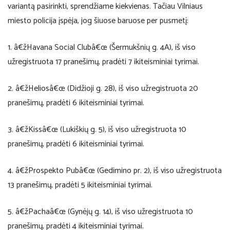
variantą pasirinkti, sprendžiame kiekvienas. Tačiau Vilniaus
miesto policija įspėja, jog šiuose baruose per pusmetį:
1. â€žHavana Social Clubâ€œ (Šermukšnių g. 4A), iš viso
užregistruota 17 pranešimų, pradėti 7 ikiteisminiai tyrimai.
2. â€žHeliosâ€œ (Didžioji g. 28), iš viso užregistruota 20
pranešimų, pradėti 6 ikiteisminiai tyrimai.
3. â€žKissâ€œ (Lukiškių g. 5), iš viso užregistruota 10
pranešimų, pradėti 6 ikiteisminiai tyrimai.
4. â€žProspekto Pubâ€œ (Gedimino pr. 2), iš viso užregistruota
13 pranešimų, pradėti 5 ikiteisminiai tyrimai.
5. â€žPachaâ€œ (Gynėjų g. 14), iš viso užregistruota 10
pranešimų, pradėti 4 ikiteisminiai tyrimai.