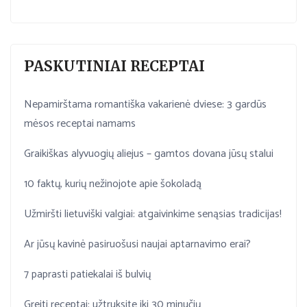
PASKUTINIAI RECEPTAI
Nepamirštama romantiška vakarienė dviese: 3 gardūs
mėsos receptai namams
Graikiškas alyvuogių aliejus – gamtos dovana jūsų stalui
10 faktų, kurių nežinojote apie šokoladą
Užmiršti lietuviški valgiai: atgaivinkime senąsias tradicijas!
Ar jūsų kavinė pasiruošusi naujai aptarnavimo erai?
7 paprasti patiekalai iš bulvių
Greiti receptai: užtruksite iki 30 minučių