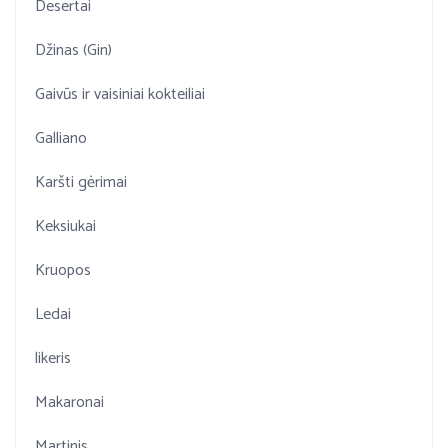
Desertai
Džinas (Gin)
Gaivūs ir vaisiniai kokteiliai
Galliano
Karšti gėrimai
Keksiukai
Kruopos
Ledai
likeris
Makaronai
Martinis