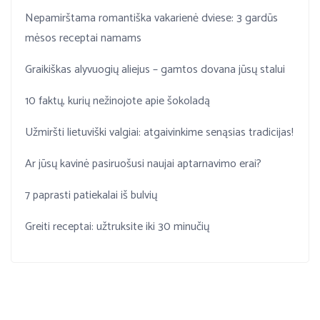
Nepamirštama romantiška vakarienė dviese: 3 gardūs
mėsos receptai namams
Graikiškas alyvuogių aliejus – gamtos dovana jūsų stalui
10 faktų, kurių nežinojote apie šokoladą
Užmiršti lietuviški valgiai: atgaivinkime senąsias tradicijas!
Ar jūsų kavinė pasiruošusi naujai aptarnavimo erai?
7 paprasti patiekalai iš bulvių
Greiti receptai: užtruksite iki 30 minučių