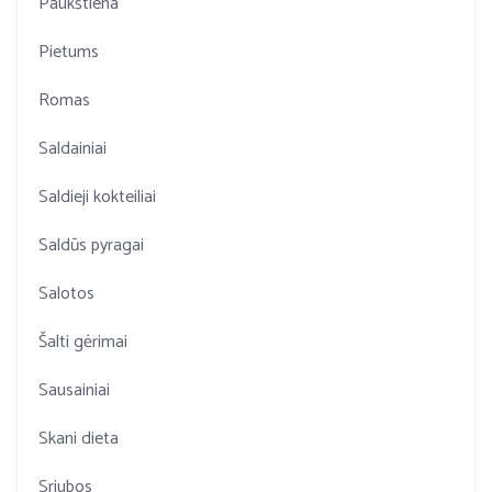
Paukštiena
Pietums
Romas
Saldainiai
Saldieji kokteiliai
Saldūs pyragai
Salotos
Šalti gėrimai
Sausainiai
Skani dieta
Sriubos