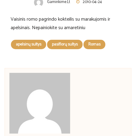
Gaminkime.lt
2010-04-24
Vaisinis romo pagrindo kokteilis su marakujomis ir
apelsinais. Nepainiokite su amaretiniu
apelsinų sultys
pasiflorų sultys
Romas