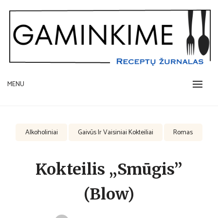
Skip
to
content
receptų žurnalas
MENU
GAMINKIME.LT
Alkoholiniai
Gaivūs Ir Vaisiniai Kokteiliai
Romas
Kokteilis „Smūgis”
(Blow)