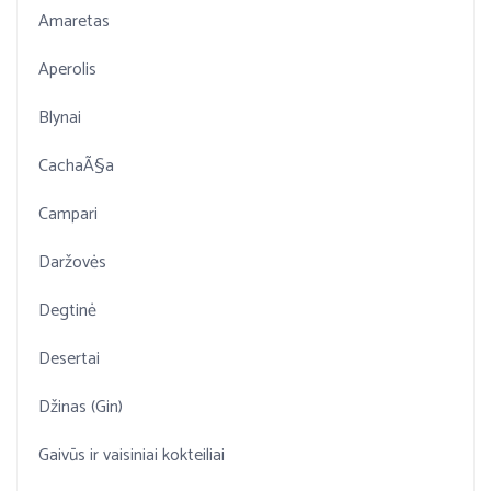
Amaretas
Aperolis
Blynai
CachaÃ§a
Campari
Daržovės
Degtinė
Desertai
Džinas (Gin)
Gaivūs ir vaisiniai kokteiliai