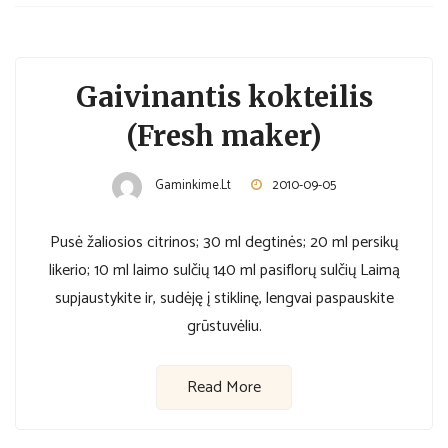
Gaivinantis kokteilis
(Fresh maker)
Gaminkime.lt
2010-09-05
Pusė žaliosios citrinos; 30 ml degtinės; 20 ml persikų
likerio; 10 ml laimo sulčių 140 ml pasiflorų sulčių Laimą
supjaustykite ir, sudėję į stiklinę, lengvai paspauskite
grūstuvėliu.
Read More