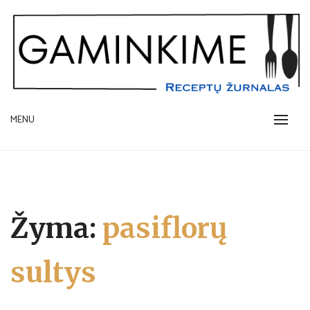
Skip
to
content
receptų žurnalas
MENU
GAMINKIME.LT
Žyma:
pasiflorų
sultys