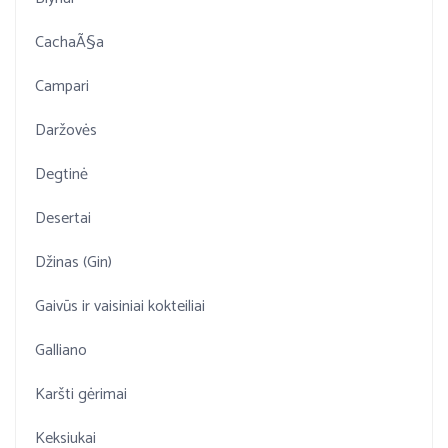
CachaÃ§a
Campari
Daržovės
Degtinė
Desertai
Džinas (Gin)
Gaivūs ir vaisiniai kokteiliai
Galliano
Karšti gėrimai
Keksiukai