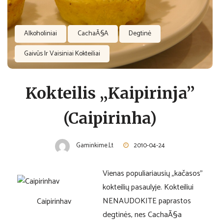
Alkoholiniai
CachaÃ§a
Degtinė
Gaivūs Ir Vaisiniai Kokteiliai
Kokteilis „Kaipirinja”
(Caipirinha)
Gaminkime.lt
2010-04-24
Vienas populiariausių „kačasos”
kokteilių pasaulyje. Kokteiliui
NENAUDOKITE paprastos
Caipirinhav
degtinės, nes CachaÃ§a