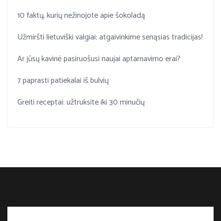
10 faktų, kurių nežinojote apie šokoladą
Užmiršti lietuviški valgiai: atgaivinkime senąsias tradicijas!
Ar jūsų kavinė pasiruošusi naujai aptarnavimo erai?
7 paprasti patiekalai iš bulvių
Greiti receptai: užtruksite iki 30 minučių