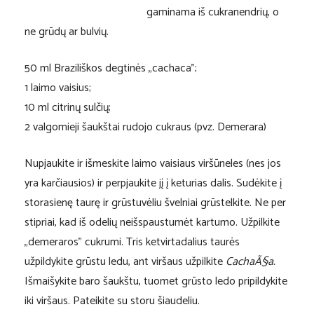
gaminama iš cukranendrių, o
ne grūdų ar bulvių.
50 ml Braziliškos degtinės „cachaca”;
1 laimo vaisius;
10 ml citrinų sulčių;
2 valgomieji šaukštai rudojo cukraus (pvz. Demerara)
Nupjaukite ir išmeskite laimo vaisiaus viršūneles (nes jos
yra karčiausios) ir perpjaukite jį į keturias dalis. Sudėkite į
storasienę taurę ir grūstuvėliu švelniai grūstelkite. Ne per
stipriai, kad iš odelių neišspaustumėt kartumo. Užpilkite
„demeraros” cukrumi. Tris ketvirtadalius taurės
užpildykite grūstu ledu, ant viršaus užpilkite
CachaÃ§a.
Išmaišykite baro šaukštu, tuomet grūsto ledo pripildykite
iki viršaus. Pateikite su storu šiaudeliu.