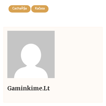
CachaÃ§a
Kačasa
Gaminkime.lt