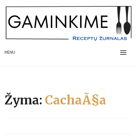
Skip
to
content
receptų žurnalas
MENU
GAMINKIME.LT
Žyma:
CachaÃ§a