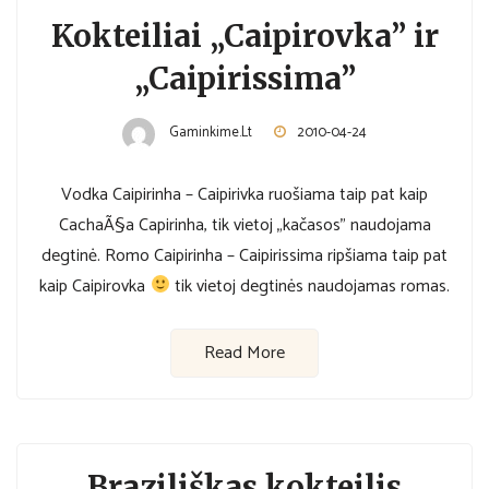
Kokteiliai „Caipirovka” ir
„Caipirissima”
Gaminkime.lt
2010-04-24
Vodka Caipirinha – Caipirivka ruošiama taip pat kaip
CachaÃ§a Capirinha, tik vietoj „kačasos” naudojama
degtinė. Romo Caipirinha – Caipirissima ripšiama taip pat
kaip Caipirovka
tik vietoj degtinės naudojamas romas.
Read More
Braziliškas kokteilis