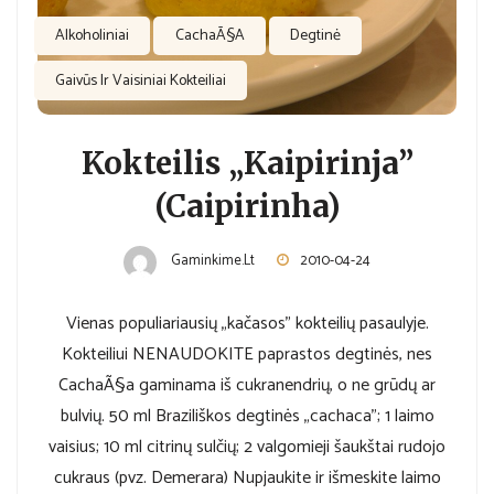
Alkoholiniai
CachaÃ§a
Degtinė
Gaivūs Ir Vaisiniai Kokteiliai
Kokteilis „Kaipirinja”
(Caipirinha)
Gaminkime.lt
2010-04-24
Vienas populiariausių „kačasos” kokteilių pasaulyje.
Kokteiliui NENAUDOKITE paprastos degtinės, nes
CachaÃ§a gaminama iš cukranendrių, o ne grūdų ar
bulvių. 50 ml Braziliškos degtinės „cachaca”; 1 laimo
vaisius; 10 ml citrinų sulčių; 2 valgomieji šaukštai rudojo
cukraus (pvz. Demerara) Nupjaukite ir išmeskite laimo