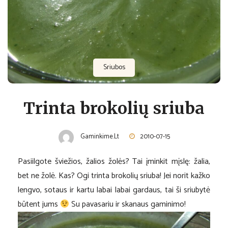
Sriubos
Trinta brokolių sriuba
Gaminkime.lt
2010-07-15
Pasiilgote šviežios, žalios žolės? Tai įminkit mįslę: žalia,
bet ne žolė. Kas? Ogi trinta brokolių sriuba! Jei norit kažko
lengvo, sotaus ir kartu labai labai gardaus, tai ši sriubytė
būtent jums
Su pavasariu ir skanaus gaminimo!