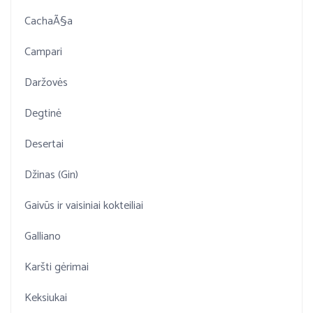
CachaÃ§a
Campari
Daržovės
Degtinė
Desertai
Džinas (Gin)
Gaivūs ir vaisiniai kokteiliai
Galliano
Karšti gėrimai
Keksiukai