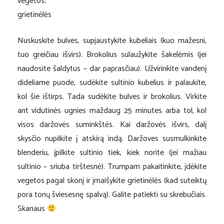
vegetos;
grietinėlės
Nuskuskite bulves, supjaustykite kubeliais (kuo mažesni,
tuo greičiau išvirs). Brokolius sulaužykite šakelėmis (jei
naudosite šaldytus – dar paprasčiau). Užvirinkite vandenį
dideliame puode, sudėkite sultinio kubelius ir palaukite,
kol šie ištirps. Tada sudėkite bulves ir brokolius. Virkite
ant vidutinės ugnies maždaug 25 minutes arba tol, kol
visos daržovės suminkštės. Kai daržovės išvirs, dalį
skysčio nupilkite į atskirą indą. Daržoves susmulkinkite
blenderiu, įpilkite sultinio tiek, kiek norite (jei mažiau
sultinio – sriuba tirštesnė). Trumpam pakaitinkite, įdėkite
vegetos pagal skonį ir įmaišykite grietinėlės (kad suteiktų
pora tonų šviesesnę spalvą). Galite patiekti su skrebučiais.
Skanaus