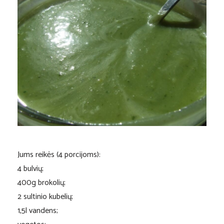
Jums reikės (4 porcijoms):
4 bulvių;
400g brokolių;
2 sultinio kubelių;
1,5l vandens;