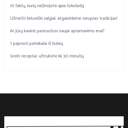
10 faktų, kurių nežinojote apie šokoladą
Užmiršti lietuviški valgiai: atgaivinkime senąsias tradicijas!
Ar jūsų kavinė pasiruošusi naujai aptarnavimo erai?
7 paprasti patiekalai iš bulvių
Greiti receptai: užtruksite iki 30 minučių