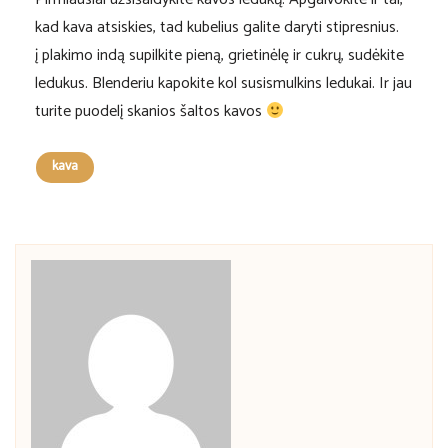
kad kava atsiskies, tad kubelius galite daryti stipresnius.
į plakimo indą supilkite pieną, grietinėlę ir cukrų, sudėkite
ledukus. Blenderiu kapokite kol susismulkins ledukai. Ir jau
turite puodelį skanios šaltos kavos
kava