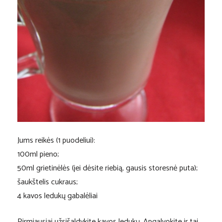
Jums reikės (1 puodeliui):
100ml pieno;
50ml grietinėlės (jei dėsite riebią, gausis storesnė puta);
šaukštelis cukraus;
4 kavos ledukų gabalėliai
Pirmiausiai užsišaldykite kavos ledukų. Apgalvokite ir tai,