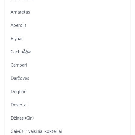
Amaretas
Aperolis
Blynai
CachaÃ§a
Campari
Daržovės
Degtinė
Desertai
Džinas (Gin)
Gaivūs ir vaisiniai kokteiliai