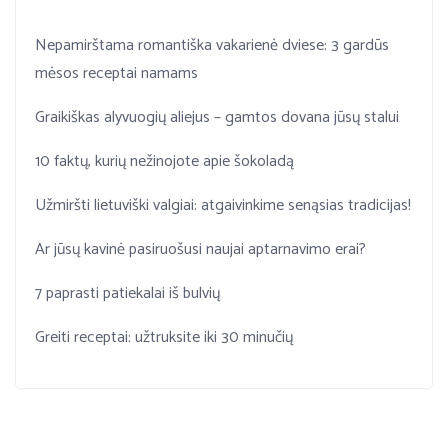
Nepamirštama romantiška vakarienė dviese: 3 gardūs
mėsos receptai namams
Graikiškas alyvuogių aliejus – gamtos dovana jūsų stalui
10 faktų, kurių nežinojote apie šokoladą
Užmiršti lietuviški valgiai: atgaivinkime senąsias tradicijas!
Ar jūsų kavinė pasiruošusi naujai aptarnavimo erai?
7 paprasti patiekalai iš bulvių
Greiti receptai: užtruksite iki 30 minučių