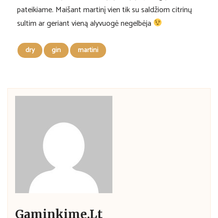
pateikiame. Maišant martinį vien tik su saldžiom citrinų
sultim ar geriant vieną alyvuogė negelbėja
dry
gin
martini
Gaminkime.lt