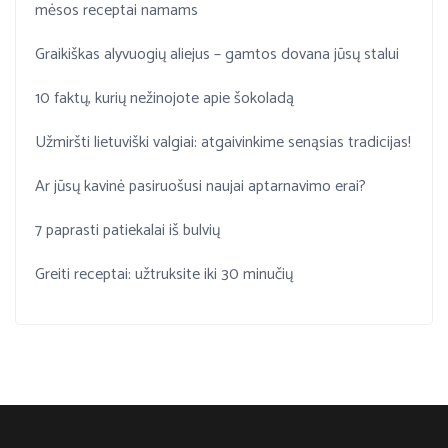
mėsos receptai namams
Graikiškas alyvuogių aliejus – gamtos dovana jūsų stalui
10 faktų, kurių nežinojote apie šokoladą
Užmiršti lietuviški valgiai: atgaivinkime senąsias tradicijas!
Ar jūsų kavinė pasiruošusi naujai aptarnavimo erai?
7 paprasti patiekalai iš bulvių
Greiti receptai: užtruksite iki 30 minučių