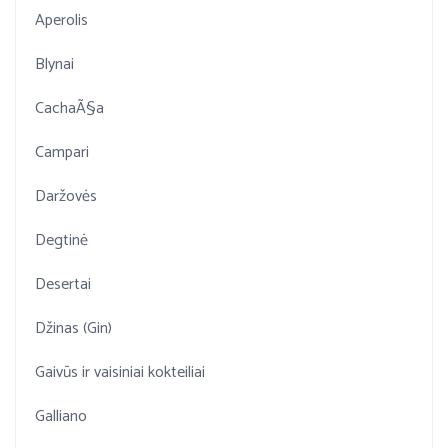
Aperolis
Blynai
CachaÃ§a
Campari
Daržovės
Degtinė
Desertai
Džinas (Gin)
Gaivūs ir vaisiniai kokteiliai
Galliano