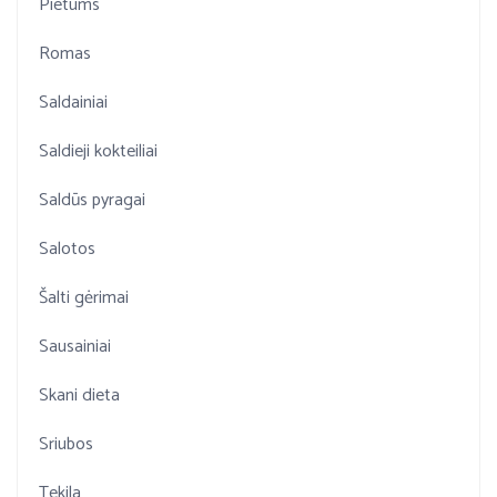
Pietums
Romas
Saldainiai
Saldieji kokteiliai
Saldūs pyragai
Salotos
Šalti gėrimai
Sausainiai
Skani dieta
Sriubos
Tekila