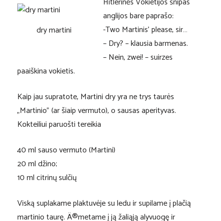
Hitlerinės Vokietijos šnipas
anglijos bare paprašo:
-Two Martinis’ please, sir…
dry martini
– Dry? – klausia barmenas.
– Nein, zwei! – suirzes
paaiškina vokietis.
Kaip jau supratote, Martini dry yra ne trys taurės
„Martinio” (ar šiaip vermuto), o sausas aperityvas.
Kokteiliui paruošti tereikia
40 ml sauso vermuto (Martini)
20 ml džino;
10 ml citrinų sulčių
Viską suplakame plaktuvėje su ledu ir supilame į plačią
martinio taurę. Ä®metame į ją žaliąją alyvuogę ir