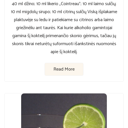
40 ml džino; 10 ml likerio „Cointreau”; 10 ml laimo sulčių;
10 ml migdolų sirupo; 10 ml citrinų sulčių Viską išplakame
plaktuvėje su ledu ir patiekiame su citrinos arba laimo
griežinėliu ant taurės. Kai kurie alkoholio gamintojai
gamina šį kokteilį primenančio skonio gėrimus, tačiau jų
skonis tikrai neturėtų suformuoti išankstinės nuomonės
apie šį kokteilį.
Read More