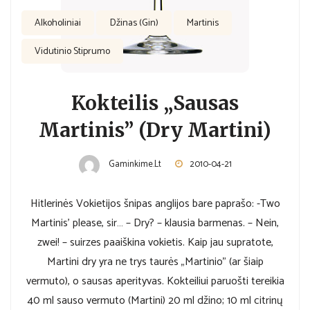
Alkoholiniai
Džinas (Gin)
Martinis
Vidutinio Stiprumo
Kokteilis „Sausas
Martinis” (Dry Martini)
Gaminkime.lt
2010-04-21
Hitlerinės Vokietijos šnipas anglijos bare paprašo: -Two
Martinis’ please, sir… – Dry? – klausia barmenas. – Nein,
zwei! – suirzes paaiškina vokietis. Kaip jau supratote,
Martini dry yra ne trys taurės „Martinio” (ar šiaip
vermuto), o sausas aperityvas. Kokteiliui paruošti tereikia
40 ml sauso vermuto (Martini) 20 ml džino; 10 ml citrinų