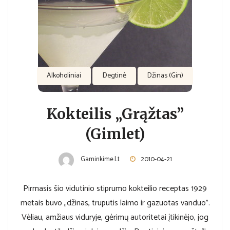
Alkoholiniai
Degtinė
Džinas (Gin)
Kokteilis „Grąžtas”
(Gimlet)
Gaminkime.lt
2010-04-21
Pirmasis šio vidutinio stiprumo kokteilio receptas 1929
metais buvo „džinas, truputis laimo ir gazuotas vanduo”.
Vėliau, amžiaus viduryje, gėrimų autoritetai įtikinėjo, jog