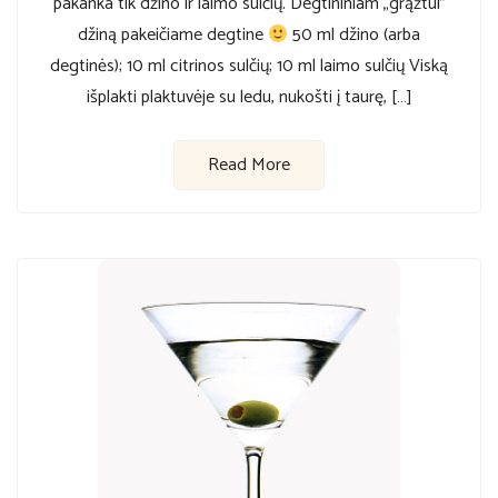
pakanka tik džino ir laimo sulčių. Degtininiam „grąžtui”
džiną pakeičiame degtine
50 ml džino (arba
degtinės); 10 ml citrinos sulčių; 10 ml laimo sulčių Viską
išplakti plaktuvėje su ledu, nukošti į taurę, […]
Read More