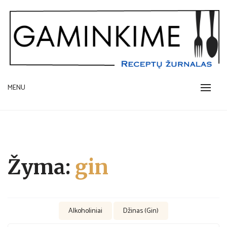
Skip
to
content
receptų žurnalas
MENU
GAMINKIME.LT
Žyma:
gin
Alkoholiniai
Džinas (Gin)