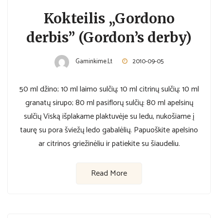
Kokteilis „Gordono
derbis” (Gordon’s derby)
Gaminkime.lt
2010-09-05
50 ml džino; 10 ml laimo sulčių; 10 ml citrinų sulčių; 10 ml
granatų sirupo; 80 ml pasiflorų sulčių: 80 ml apelsinų
sulčių Viską išplakame plaktuvėje su ledu, nukošiame į
taurę su pora šviežų ledo gabalėlių. Papuoškite apelsino
ar citrinos griežinėliu ir patiekite su šiaudeliu.
Read More