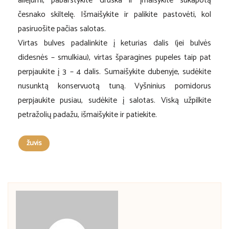
aliejumi, pabarstykite druska ir įmaišykite sukapotą
česnako skiltelę. Išmaišykite ir palikite pastovėti, kol
pasiruošite pačias salotas.
Virtas bulves padalinkite į keturias dalis (jei bulvės
didesnės – smulkiau), virtas šparagines pupeles taip pat
perpjaukite į 3 – 4 dalis. Sumaišykite dubenyje, sudėkite
nusunktą konservuotą tuną. Vyšninius pomidorus
perpjaukite pusiau, sudėkite į salotas. Viską užpilkite
petražolių padažu, išmaišykite ir patiekite.
žuvis