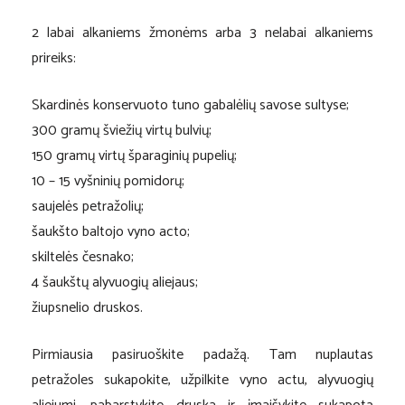
2 labai alkaniems žmonėms arba 3 nelabai alkaniems
prireiks:
Skardinės konservuoto tuno gabalėlių savose sultyse;
300 gramų šviežių virtų bulvių;
150 gramų virtų šparaginių pupelių;
10 – 15 vyšninių pomidorų;
saujelės petražolių;
šaukšto baltojo vyno acto;
skiltelės česnako;
4 šaukštų alyvuogių aliejaus;
žiupsnelio druskos.
Pirmiausia pasiruoškite padažą. Tam nuplautas
petražoles sukapokite, užpilkite vyno actu, alyvuogių