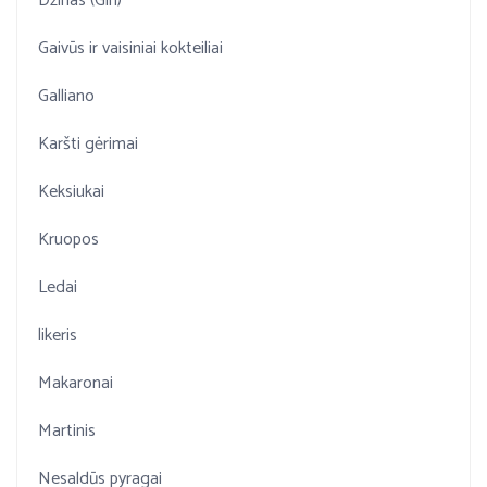
Džinas (Gin)
Gaivūs ir vaisiniai kokteiliai
Galliano
Karšti gėrimai
Keksiukai
Kruopos
Ledai
likeris
Makaronai
Martinis
Nesaldūs pyragai