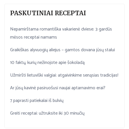
PASKUTINIAI RECEPTAI
Nepamirštama romantiška vakarienė dviese: 3 gardūs
mėsos receptai namams
Graikiškas alyvuogių aliejus – gamtos dovana jūsų stalui
10 faktų, kurių nežinojote apie šokoladą
Užmiršti lietuviški valgiai: atgaivinkime senąsias tradicijas!
Ar jūsų kavinė pasiruošusi naujai aptarnavimo erai?
7 paprasti patiekalai iš bulvių
Greiti receptai: užtruksite iki 30 minučių