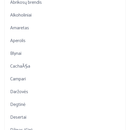
Abrikosų brendis
Alkoholiniai
Amaretas
Aperolis
Blynai
CachaÃ§a
Campari
Daržovės
Degtinė
Desertai