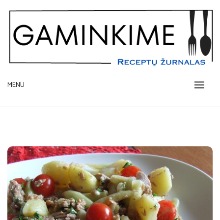
Skip
to
content
receptų žurnalas
MENU
GAMINKIME.LT