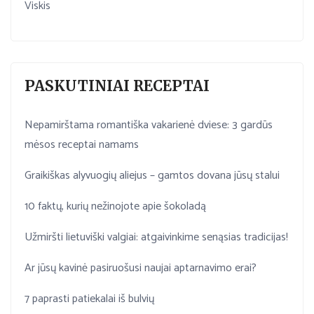
Viskis
PASKUTINIAI RECEPTAI
Nepamirštama romantiška vakarienė dviese: 3 gardūs
mėsos receptai namams
Graikiškas alyvuogių aliejus – gamtos dovana jūsų stalui
10 faktų, kurių nežinojote apie šokoladą
Užmiršti lietuviški valgiai: atgaivinkime senąsias tradicijas!
Ar jūsų kavinė pasiruošusi naujai aptarnavimo erai?
7 paprasti patiekalai iš bulvių