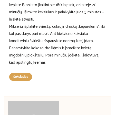
kepkite iš anksto įkaitintoje 180 laipsnių orkaitėje 20
minučių. Išimkite keksiukus ir palaikykite juos 5 minutes –
leiskite atvėsti.
Mikseriu išplakite sviestą, cukrų ir druską „kepurėlėms”, iki
kol pasidarys puri masė. Ant kiekvieno keksiuko
konditeriniu švirkštu išspauskite norimą kiekį įdaro.
Pabarstykite kokoso drožlėmis ir įsmeikite keletą
migdolinių plokštelių. Pora minučių įdėkite į šaldytuvą,
kad apstingtų kremas.
šokoladas