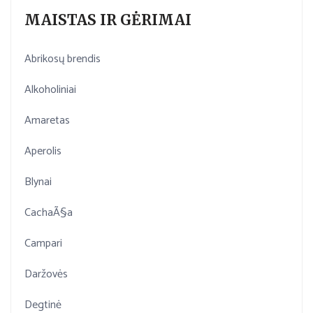
MAISTAS IR GĖRIMAI
Abrikosų brendis
Alkoholiniai
Amaretas
Aperolis
Blynai
CachaÃ§a
Campari
Daržovės
Degtinė