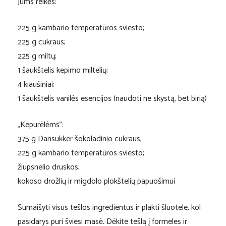
Jums reikės:
225 g kambario temperatūros sviesto;
225 g cukraus;
225 g miltų;
1 šaukštelis kepimo miltelių;
4 kiaušiniai;
1 šaukštelis vanilės esencijos (naudoti ne skystą, bet birią)
„Kepurėlėms”:
375 g Dansukker šokoladinio cukraus;
225 g kambario temperatūros sviesto;
žiupsnelio druskos;
kokoso drožlių ir migdolo plokštelių papuošimui
Sumaišyti visus tešlos ingredientus ir plakti šluotele, kol
pasidarys puri šviesi masė. Dėkite tešlą į formeles ir