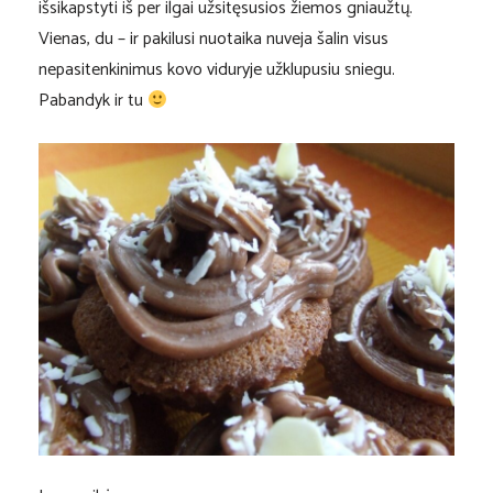
išsikapstyti iš per ilgai užsitęsusios žiemos gniaužtų.
Vienas, du – ir pakilusi nuotaika nuveja šalin visus
nepasitenkinimus kovo viduryje užklupusiu sniegu.
Pabandyk ir tu