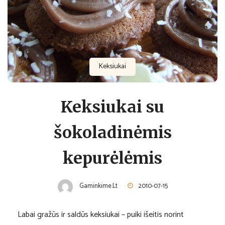
Keksiukai
Keksiukai su
šokoladinėmis
kepurėlėmis
Gaminkime.lt
2010-07-15
Labai gražūs ir saldūs keksiukai – puiki išeitis norint