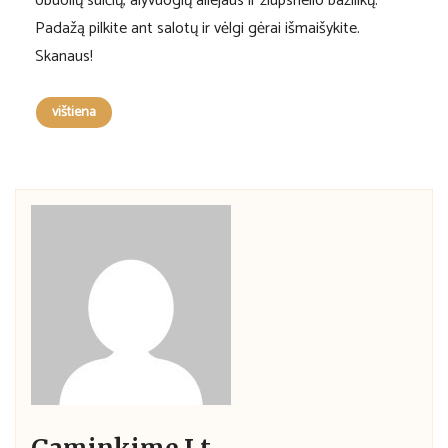
obuolių sulčių, alyvuogių aliejaus ir žiupsnelio bazilikų.
Padažą pilkite ant salotų ir vėlgi gėrai išmaišykite.
Skanaus!
vištiena