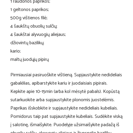
1 raudonos paprikos;
1 geltonos paprikos;
500g vištienos filė;
4 šaukštų obuolių sulčių;
4 šaukštai alyvuogių aliejaus;
džiovintų bazilikų;
kario;
maltų juodųjų pipirų
Pirmiausiai pasiruoškite vištieną. Supjaustykite nedideliais
gabalėlias, apibarstykite kariu ir juodaisiais pipirais.
Kepkite apie 10-15min (arba kol mėsytė pabals). Kopūstą
sutarkuokite arba supjaustykite plonomis juostelėmis.
Paprikas išskobkite ir supjaustykite nedideliais kubeliais.
Pomidorus taip pat supjaustykite kubeliais. Sudėkite viską
į salotinę, išmaišykite. Puodelyje užsimaišykite padažą iš