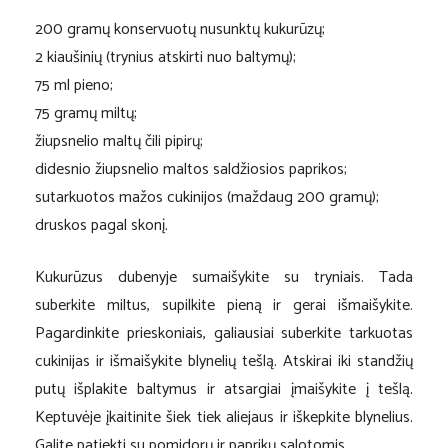
200 gramų konservuotų nusunktų kukurūzų;
2 kiaušinių (trynius atskirti nuo baltymų);
75 ml pieno;
75 gramų miltų;
žiupsnelio maltų čili pipirų;
didesnio žiupsnelio maltos saldžiosios paprikos;
sutarkuotos mažos cukinijos (maždaug 200 gramų);
druskos pagal skonį.
Kukurūzus dubenyje sumaišykite su tryniais. Tada
suberkite miltus, supilkite pieną ir gerai išmaišykite.
Pagardinkite prieskoniais, galiausiai suberkite tarkuotas
cukinijas ir išmaišykite blynelių tešlą. Atskirai iki standžių
putų išplakite baltymus ir atsargiai įmaišykite į tešlą.
Keptuvėje įkaitinite šiek tiek aliejaus ir iškepkite blynelius.
Galite patiekti su pomidorų ir paprikų salotomis.