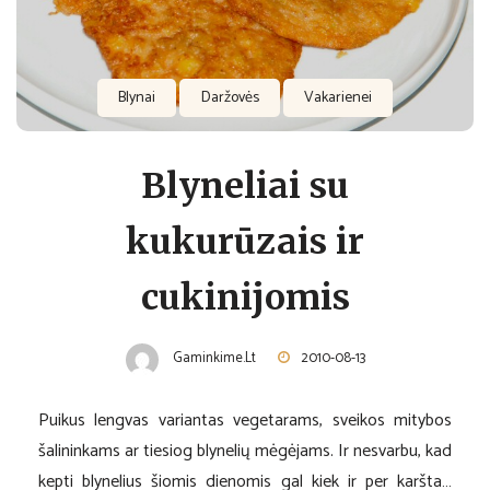
Blynai
Daržovės
Vakarienei
Blyneliai su
kukurūzais ir
cukinijomis
Gaminkime.lt
2010-08-13
Puikus lengvas variantas vegetarams, sveikos mitybos
šalininkams ar tiesiog blynelių mėgėjams. Ir nesvarbu, kad
kepti blynelius šiomis dienomis gal kiek ir per karšta…