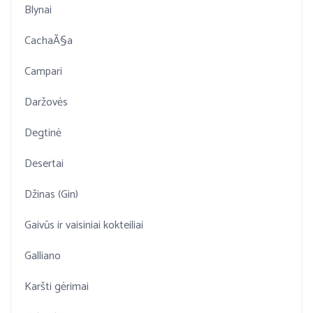
Blynai
CachaÃ§a
Campari
Daržovės
Degtinė
Desertai
Džinas (Gin)
Gaivūs ir vaisiniai kokteiliai
Galliano
Karšti gėrimai