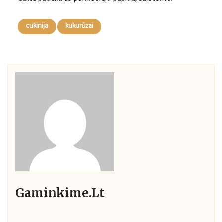
cukinija
kukurūzai
Gaminkime.lt