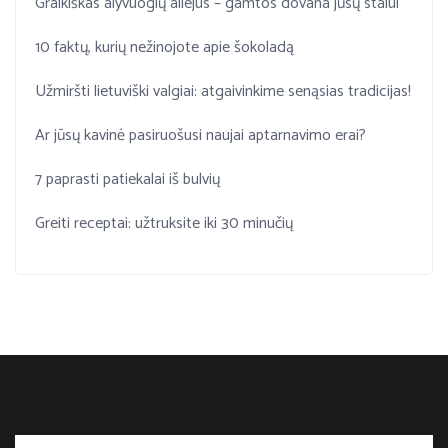
Graikiškas alyvuogių aliejus – gamtos dovana jūsų stalui
10 faktų, kurių nežinojote apie šokoladą
Užmiršti lietuviški valgiai: atgaivinkime senąsias tradicijas!
Ar jūsų kavinė pasiruošusi naujai aptarnavimo erai?
7 paprasti patiekalai iš bulvių
Greiti receptai: užtruksite iki 30 minučių