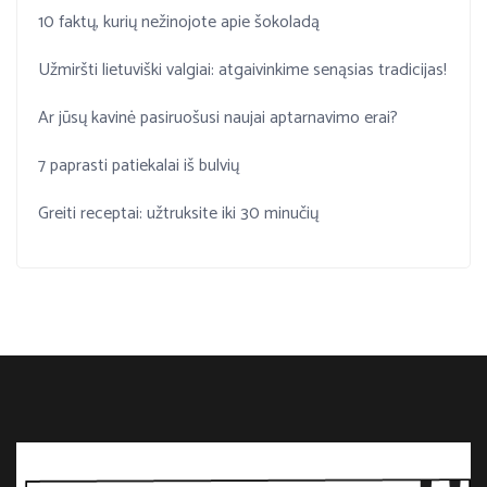
10 faktų, kurių nežinojote apie šokoladą
Užmiršti lietuviški valgiai: atgaivinkime senąsias tradicijas!
Ar jūsų kavinė pasiruošusi naujai aptarnavimo erai?
7 paprasti patiekalai iš bulvių
Greiti receptai: užtruksite iki 30 minučių