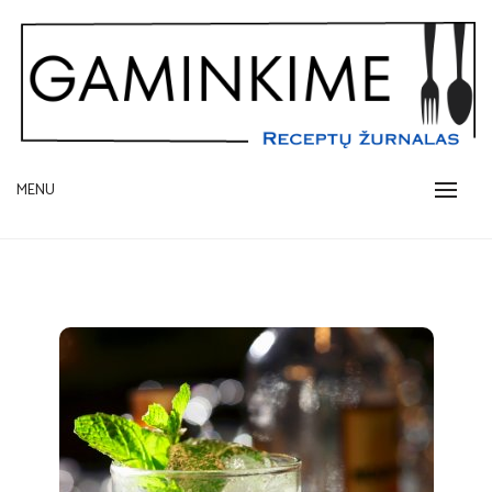
Skip
to
content
receptų žurnalas
MENU
GAMINKIME.LT