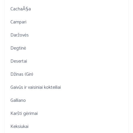
CachaÃ§a
Campari
Daržovės
Degtinė
Desertai
Džinas (Gin)
Gaivūs ir vaisiniai kokteiliai
Galliano
Karšti gėrimai
Keksiukai