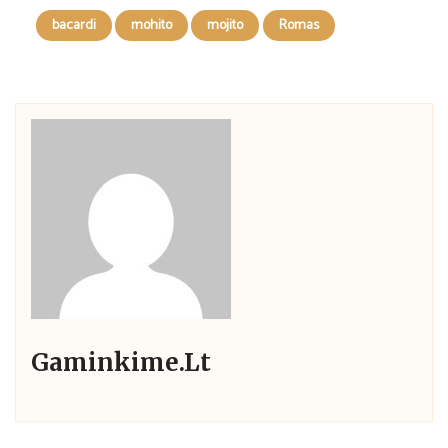
bacardi
mohito
mojito
Romas
Gaminkime.lt