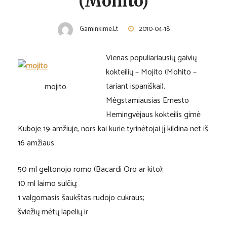
(Mohito)
Gaminkime.lt
2010-04-18
Vienas populiariausių gaivių
kokteilių – Mojito (Mohito –
tariant ispaniškai).
mojito
Mėgstamiausias Ernesto
Hemingvėjaus kokteilis gimė
Kuboje 19 amžiuje, nors kai kurie tyrinėtojai jį kildina net iš
16 amžiaus.
50 ml geltonojo romo (Bacardi Oro ar kito);
10 ml laimo sulčių;
1 valgomasis šaukštas rudojo cukraus;
šviežių mėtų lapelių ir