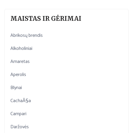
MAISTAS IR GĖRIMAI
Abrikosų brendis
Alkoholiniai
Amaretas
Aperolis
Blynai
CachaÃ§a
Campari
Daržovės