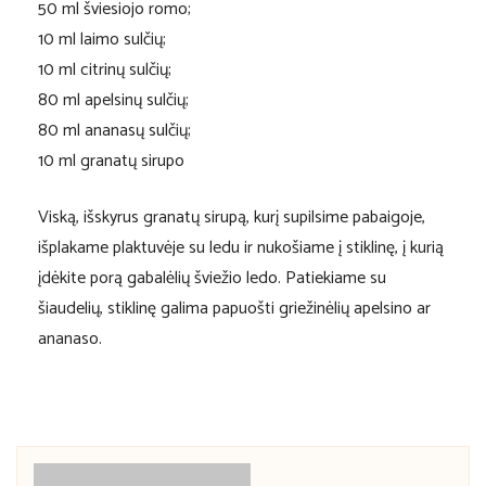
50 ml šviesiojo romo;
10 ml laimo sulčių;
10 ml citrinų sulčių;
80 ml apelsinų sulčių;
80 ml ananasų sulčių;
10 ml granatų sirupo
Viską, išskyrus granatų sirupą, kurį supilsime pabaigoje,
išplakame plaktuvėje su ledu ir nukošiame į stiklinę, į kurią
įdėkite porą gabalėlių šviežio ledo. Patiekiame su
šiaudelių, stiklinę galima papuošti griežinėlių apelsino ar
ananaso.