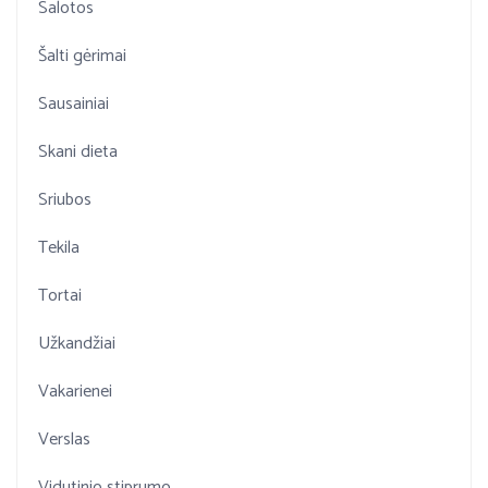
Salotos
Šalti gėrimai
Sausainiai
Skani dieta
Sriubos
Tekila
Tortai
Užkandžiai
Vakarienei
Verslas
Vidutinio stiprumo