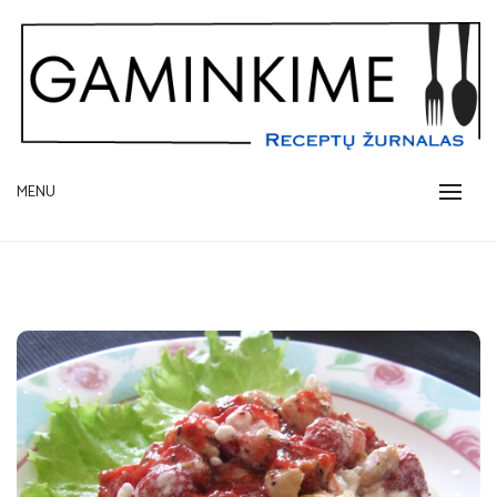
Skip
to
content
receptų žurnalas
MENU
GAMINKIME.LT