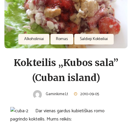
Alkoholiniai
Romas
Saldieji Kokteiliai
Kokteilis „Kubos sala”
(Cuban island)
Gaminkime.lt
2010-09-05
Dar vienas gardus kubietiškas romo
pagrindo kokteilis. Mums reikės: