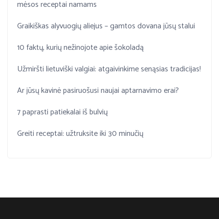
mėsos receptai namams
Graikiškas alyvuogių aliejus – gamtos dovana jūsų stalui
10 faktų, kurių nežinojote apie šokoladą
Užmiršti lietuviški valgiai: atgaivinkime senąsias tradicijas!
Ar jūsų kavinė pasiruošusi naujai aptarnavimo erai?
7 paprasti patiekalai iš bulvių
Greiti receptai: užtruksite iki 30 minučių