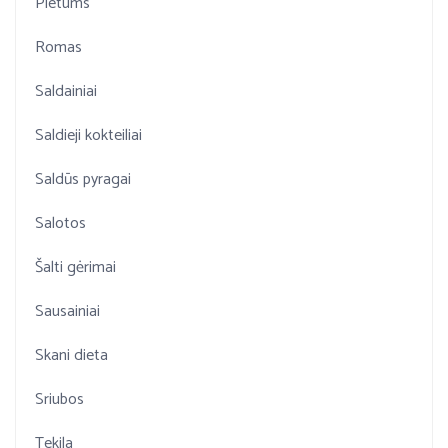
Pietums
Romas
Saldainiai
Saldieji kokteiliai
Saldūs pyragai
Salotos
Šalti gėrimai
Sausainiai
Skani dieta
Sriubos
Tekila