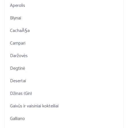
Aperolis
Blynai
CachaÃ§a
Campari
Daržovės
Degtinė
Desertai
Džinas (Gin)
Gaivūs ir vaisiniai kokteiliai
Galliano