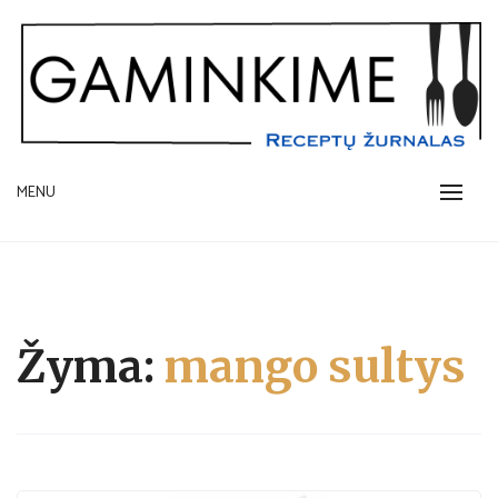
Skip
to
content
receptų žurnalas
MENU
GAMINKIME.LT
Žyma:
mango sultys