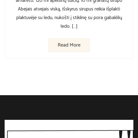
amareto; 120 ml apelsinų sulčių; 10 ml granatų sirupo
Abejais atvejais viską, išskyrus sirupus reikia išplakti
plaktuvėje su ledu, nukošti į stiklinę su pora gabalėlių
ledo. […]
Read More