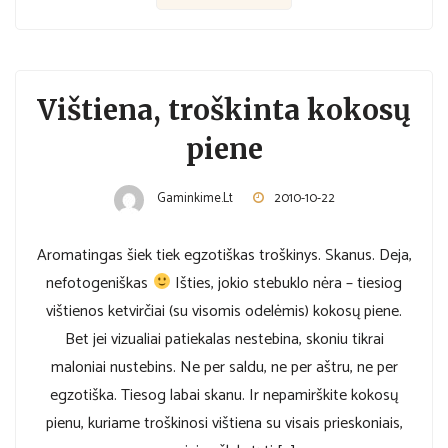
Vištiena, troškinta kokosų
piene
Gaminkime.lt
2010-10-22
Aromatingas šiek tiek egzotiškas troškinys. Skanus. Deja,
nefotogeniškas
Išties, jokio stebuklo nėra – tiesiog
vištienos ketvirčiai (su visomis odelėmis) kokosų piene.
Bet jei vizualiai patiekalas nestebina, skoniu tikrai
maloniai nustebins. Ne per saldu, ne per aštru, ne per
egzotiška. Tiesog labai skanu. Ir nepamirškite kokosų
pienu, kuriame troškinosi vištiena su visais prieskoniais,