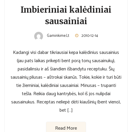
Imbieriniai kalėdiniai
sausainiai
Gaminkime.lt
2010-12-14
Kadangi visi dabar tikriausiai kepa kalėdinius sausainius
(jau pats laikas prikepti bent porą tonų sausainukų),
pasidalinsiu ir aš šiandien išbandytu receptuku. Šių
sausainių pliusas – aštrokai skanūs. Tokie, kokie ir turi būti
tie žieminiai, kalėdiniai sausainiai. Minusas – trupanti
tešla. Reikia daug kantrybės, kol iš jos nulipdai
sausainukus. Receptas neliepė dėti kiaušinių (bent vieno),
bet […]
Read More