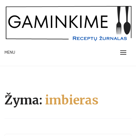
Skip
to
content
receptų žurnalas
MENU
GAMINKIME.LT
Žyma:
imbieras