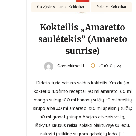
Gaivūs Ir Vaisiniai Kokteiliai
Saldieji Kokteiliai
Kokteilis „Amaretto
saulėtekis” (Amareto
sunrise)
Gaminkime.lt
2010-04-24
Didelio tūrio vaisinis saldus kokteilis. Yra du šio
kokteilio ruošimo receptai: 50 ml amareto; 60 ml
mango sulčių; 100 ml bananų sulčių; 10 ml braškių
sirupo arba 40 ml amareto; 120 ml apelsinų sulčių;
10 ml granatų sirupo Abejais atvejais viską,
išskyrus sirupus reikia išplakti plaktuvėje su ledu,
nukošti į stiklinę su pora gabalėlių ledo. […]