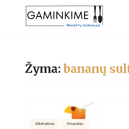
Skip
to
content
receptų žurnalas
GAMINKIME.LT
Žyma:
bananų sul
Alkoholiniai
Amaretas