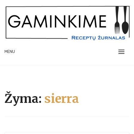
Skip
to
content
receptų žurnalas
MENU
GAMINKIME.LT
Žyma:
sierra