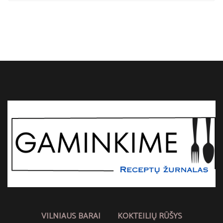
VILNIAUS BARAI
KOKTEILIŲ RŪŠYS