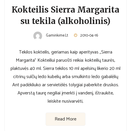
Kokteilis Sierra Margarita
su tekila (alkoholinis)
Gaminkime.lt
2010-04-16
Tekilos kokteilis, geriamas kaip aperityvas „Sierra
Margarita” Kokteiliui paruošti reikia: kokteilių taurės,
plaktuvės 40 ml. Sierra tekilos 10 ml apelsinų likerio 20 ml
citrinų sulčių ledo kubelių arba smulkinto ledo gabalėlių
Ant padėkliuko ar servietėlės tolygiai paberkite druskos.
Apverstą taurę negiliai įmerkti į vandenį, ištraukite,
leiskite nusivarvėti,
Read More