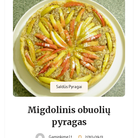
Saldūs Pyragai
Migdolinis obuolių
pyragas
Gaminkime.lt
2010-09-13