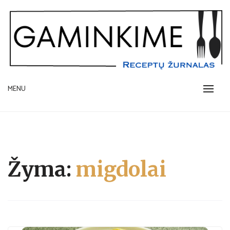
Skip
to
content
receptų žurnalas
MENU
GAMINKIME.LT
Žyma:
migdolai