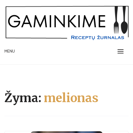
Skip
to
content
receptų žurnalas
MENU
GAMINKIME.LT
Žyma:
melionas