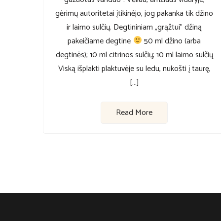
gėrimų autoritetai įtikinėjo, jog pakanka tik džino
ir laimo sulčių. Degtininiam „grąžtui” džiną
pakeičiame degtine
50 ml džino (arba
degtinės); 10 ml citrinos sulčių; 10 ml laimo sulčių
Viską išplakti plaktuvėje su ledu, nukošti į taurę,
[…]
Read More