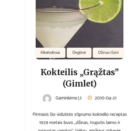
Alkoholiniai
Degtinė
Džinas (Gin)
Kokteilis „Grąžtas”
(Gimlet)
Gaminkime.lt
2010-04-21
Pirmasis šio vidutinio stiprumo kokteilio receptas
1929 metais buvo „džinas, truputis laimo ir
gazuotas vanduo”. Vėliau, amžiaus viduryje,