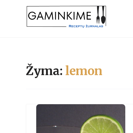
Skip
to
content
receptų žurnalas
GAMINKIME.LT
Žyma:
lemon