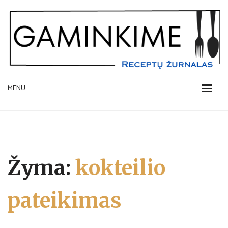
Skip
to
content
receptų žurnalas
MENU
GAMINKIME.LT
Žyma:
kokteilio
pateikimas