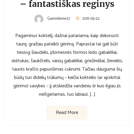
– fantastiškas reginys
Gaminkime.lt
2011-03-22
Pagaminus kokteilį, dažnai patariama, kaip dekoruoti
taurę, gražiau pateikti gėrimą. Paprastai tai gali būti
tiesiog šiaudelis, įdomesnės formos ledo gabalėliai,
skėtukas, šaukštelis, vaisių gabalėliai, griežinėliai, žievelės,
taurės krašto papuošimas cukrumi. Tačiau dauguma šių
būdų turi didelių trūkumų – keičia kokteilio (ar apskritai
gėrimo) savybes – jį atskiedžia vandeniu (ir kuo ilgiau jis
neišgeriamas, tuo labiau), […]
Read More