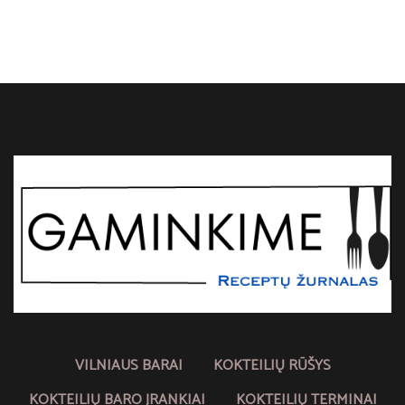
VILNIAUS BARAI
KOKTEILIŲ RŪŠYS
KOKTEILIŲ BARO ĮRANKIAI
KOKTEILIŲ TERMINAI