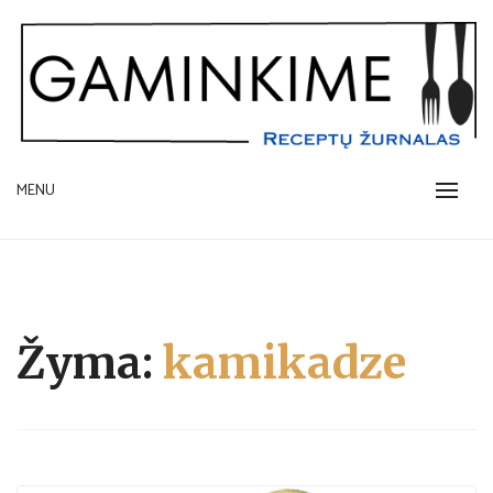
Skip
to
content
receptų žurnalas
MENU
GAMINKIME.LT
Žyma:
kamikadze