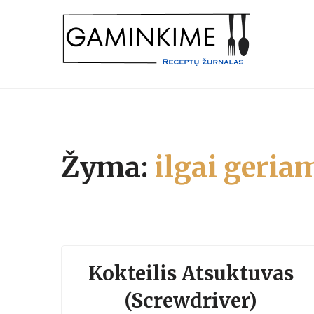
Skip
to
content
receptų žurnalas
GAMINKIME.LT
Žyma:
ilgai geria
Kokteilis Atsuktuvas
(Screwdriver)