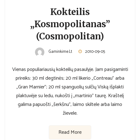
Kokteilis
„Kosmopolitanas”
(Cosmopolitan)
Gaminkime.lt
2010-09-05
Vienas populiariausių kokteilių pasaulyje. Jam pasigaminti
prireiks: 30 ml degtinės; 20 ml likerio „Contreau” arba
„Gran Marnier”; 20 ml spanguolių sulčių Viską išplakti
plaktuvėje su ledu, nukošti į „martinio” taurę. Kraštelį
galima papuošti „šerkšnu”, laimo skiltele arba laimo
žievele.
Read More