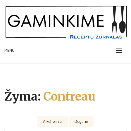
Skip
to
content
receptų žurnalas
MENU
GAMINKIME.LT
Žyma:
Contreau
Alkoholiniai
Degtinė