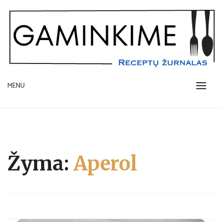
Skip
to
content
receptų žurnalas
MENU
GAMINKIME.LT
Žyma:
Aperol