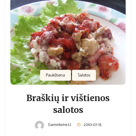
Paukštiena
Salotos
Braškių ir vištienos
salotos
Gaminkime.lt
2010-07-15