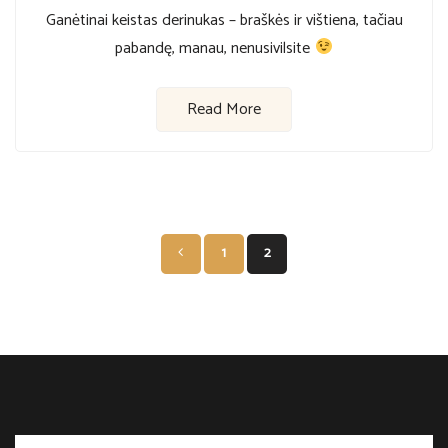
Ganėtinai keistas derinukas – braškės ir vištiena, tačiau
pabandę, manau, nenusivilsite
Read More
Įrašų
1
2
puslapiavima